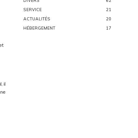
DIVERS
62
SERVICE
21
ACTUALITÉS
20
HÉBERGEMENT
17
et
 il
mne